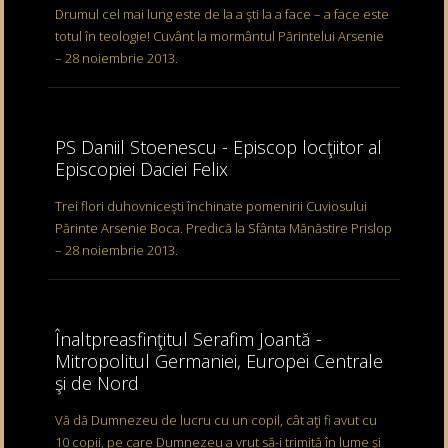
Drumul cel mai lung este de la a şti la a face – a face este
totul în teologie! Cuvânt la mormântul Părintelui Arsenie
– 28 noiembrie 2013.
PS Daniil Stoenescu - Episcop locţiitor al
Episcopiei Daciei Felix
Trei flori duhovniceşti închinate pomenirii Cuviosului
Părinte Arsenie Boca. Predică la Sfânta Mănăstire Prislop
– 28 noiembrie 2013.
Înaltpreasfinţitul Serafim Joantă -
Mitropolitul Germaniei, Europei Centrale
şi de Nord
Vă dă Dumnezeu de lucru cu un copil, cât aţi fi avut cu
10 copii, pe care Dumnezeu a vrut să-i trimită în lume şi