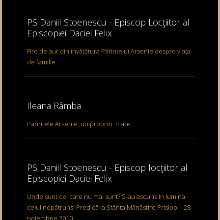
PS Daniil Stoenescu - Episcop Locţiitor al
Episcopiei Daciei Felix
Fire de aur din învăţătura Părintelui Arsenie despre viaţa
de familie.
Ileana Râmba
Părintele Arsenie, un prooroc mare
PS Daniil Stoenescu - Episcop locţiitor al
Episcopiei Daciei Felix
Unde sunt cei care nu mai sunt? S-au ascuns în lumina
celui nepătruns! Predică la Sfânta Mănăstire Prislop – 28
noiembrie 2010.