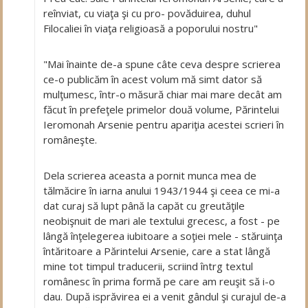
reînviat, cu viaţa şi cu pro- povăduirea, duhul
Filocaliei în viaţa religioasă a poporului nostru"
"Mai înainte de-a spune câte ceva despre scrierea
ce-o publicăm în acest volum mă simt dator să
mulţumesc, într-o măsură chiar mai mare decât am
făcut în prefeţele primelor două volume, Părintelui
Ieromonah Arsenie pentru apariţia acestei scrieri în
româneşte.
Dela scrierea aceasta a pornit munca mea de
tălmăcire în iarna anului 1943/1944 şi ceea ce mi-a
dat curaj să lupt până la capăt cu greutăţile
neobişnuit de mari ale textului grecesc, a fost - pe
lângă înţelegerea iubitoare a soţiei mele - stăruinţa
întăritoare a Părintelui Arsenie, care a stat lângă
mine tot timpul traducerii, scriind întrg textul
românesc în prima formă pe care am reuşit să i-o
dau. După isprăvirea ei a venit gândul şi curajul de-a