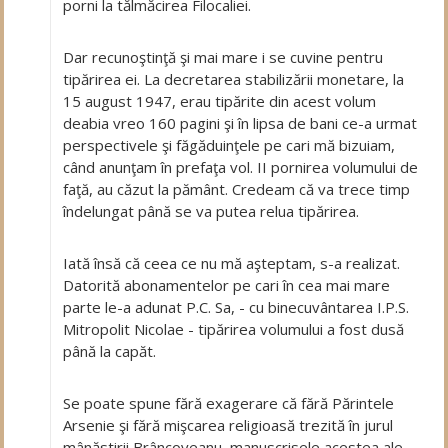
porni la tălmăcirea Filocaliei.
Dar recunoştinţă şi mai mare i se cuvine pentru
tipărirea ei. La decretarea stabilizării monetare, la
15 august 1947, erau tipărite din acest volum
deabia vreo 160 pagini şi în lipsa de bani ce-a urmat
perspectivele şi făgăduinţele pe cari mă bizuiam,
când anunţam în prefaţa vol. II pornirea volumului de
faţă, au căzut la pământ. Credeam că va trece timp
îndelungat până se va putea relua tipărirea.
Iată însă că ceea ce nu mă aşteptam, s-a realizat.
Datorită abonamentelor pe cari în cea mai mare
parte le-a adunat P.C. Sa, - cu binecuvântarea I.P.S.
Mitropolit Nicolae - tipărirea volumului a fost dusă
până la capăt.
Se poate spune fără exagerare că fără Părintele
Arsenie şi fără mişcarea religioasă trezită în jurul
mânăstirii Brâncoveanu, manuscrisele acestea ale