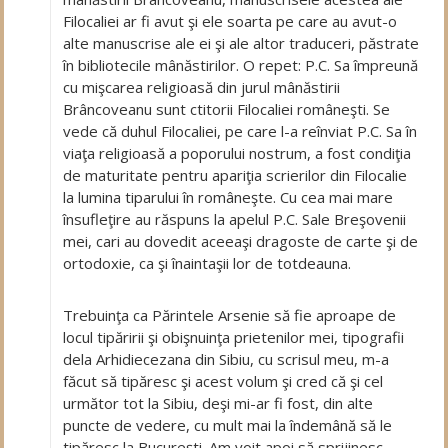
Filocaliei ar fi avut şi ele soarta pe care au avut-o
alte manuscrise ale ei şi ale altor traduceri, păstrate
în bibliotecile mânăstirilor. O repet: P.C. Sa împreună
cu mişcarea religioasă din jurul mânăstirii
Brâncoveanu sunt ctitorii Filocaliei româneşti. Se
vede că duhul Filocaliei, pe care l-a reînviat P.C. Sa în
viaţa religioasă a poporului nostrum, a fost condiţia
de maturitate pentru apariţia scrierilor din Filocalie
la lumina tiparului în româneşte. Cu cea mai mare
însufleţire au răspuns la apelul P.C. Sale Breşovenii
mei, cari au dovedit aceeaşi dragoste de carte şi de
ortodoxie, ca şi înaintaşii lor de totdeauna.
Trebuinţa ca Părintele Arsenie să fie aproape de
locul tipăririi şi obişnuinţa prietenilor mei, tipografii
dela Arhidiecezana din Sibiu, cu scrisul meu, m-a
făcut să tipăresc şi acest volum şi cred că şi cel
următor tot la Sibiu, deşi mi-ar fi fost, din alte
puncte de vedere, cu mult mai la îndemână să le
tipăresc la Bucureşti. Am voit apoi să sprijinesc