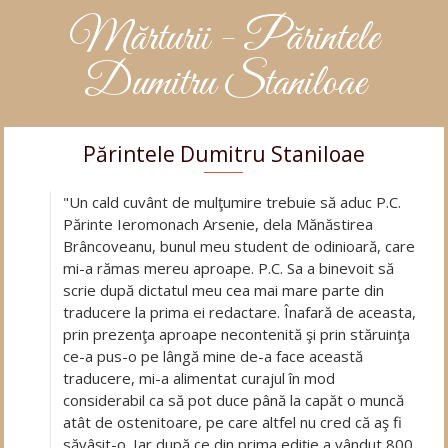
Mărturii - Părintele
Dumitru Staniloae
Părintele Dumitru Staniloae
"Un cald cuvânt de mulţumire trebuie să aduc P.C.
Părinte Ieromonach Arsenie, dela Mănăstirea
Brâncoveanu, bunul meu student de odinioară, care
mi-a rămas mereu aproape. P.C. Sa a binevoit să
scrie după dictatul meu cea mai mare parte din
traducere la prima ei redactare. Înafară de aceasta,
prin prezenţa aproape necontenită şi prin stăruinţa
ce-a pus-o pe lângă mine de-a face această
traducere, mi-a alimentat curajul în mod
considerabil ca să pot duce până la capăt o muncă
atât de ostenitoare, pe care altfel nu cred că aş fi
săvâşit-o. Iar după ce din prima ediţie a vândut 800