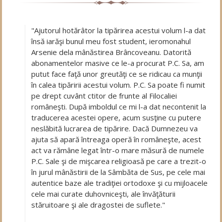
"Ajutorul hotărâtor la tipărirea acestui volum l-a dat
însă iarăşi bunul meu fost student, ieromonahul
Arsenie dela mânăstirea Brâncoveanu. Datorită
abonamentelor masive ce le-a procurat P.C. Sa, am
putut face faţă unor greutăţi ce se ridicau ca munţii
în calea tipăririi acestui volum. P.C. Sa poate fi numit
pe drept cuvânt ctitor de frunte al Filocaliei
româneşti. După imboldul ce mi l-a dat necontenit la
traducerea acestei opere, acum susţine cu putere
neslăbită lucrarea de tipărire. Dacă Dumnezeu va
ajuta să apară întreaga operă în româneşte, acest
act va rămâne legat într-o mare măsură de numele
P.C. Sale şi de mişcarea religioasă pe care a trezit-o
în jurul mânăstirii de la Sâmbăta de Sus, pe cele mai
autentice baze ale tradiţiei ortodoxe şi cu mijloacele
cele mai curate duhovniceşti, ale învăţăturii
stăruitoare şi ale dragostei de suflete."