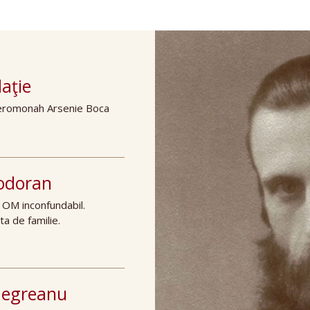
"Cât asculţi de Dumnezeu, atâta ascultă şi Dumnezeu de Tine"
"Cred că cea mai deformată fiinţă în capul oamenilor este Dumne
te chipuri de a intra în împărăţia lui Dumnezeu, dar numai o singur
aţie
eromonah Arsenie Boca
Todoran
 OM inconfundabil.
ta de familie.
 Negreanu