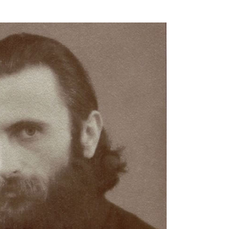
zeu"
ă uşă: Iisus"