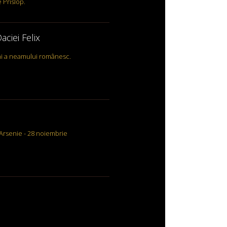
e Prislop.
aciei Felix
ni a neamului românesc.
Arsenie - 28 noiembrie