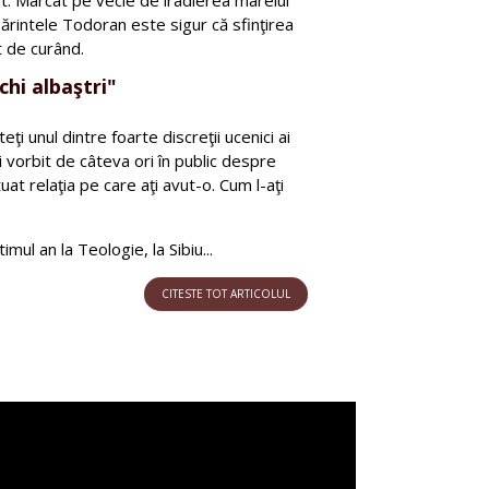
părintele Todoran este sigur că sfinţirea
t de curând.
chi albaştri"
ţi unul dintre foarte discreţii ucenici ai
i vorbit de câteva ori în public despre
tuat relaţia pe care aţi avut-o. Cum l-aţi
mul an la Teologie, la Sibiu...
CITESTE TOT ARTICOLUL