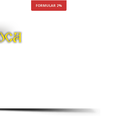
FORMULAR 2%
ŢIE
ADEVĂRUL
ie Boca