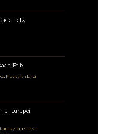
aciei Felix
aciei Felix
ca. Predică la Sfânta
niei, Europei
e Dumnezeu a vrut să-i