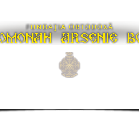
ELE ARSENIE
PELERINAJE
VIDEO
FUNDA
e de invatatura ale Parintelui Arsen