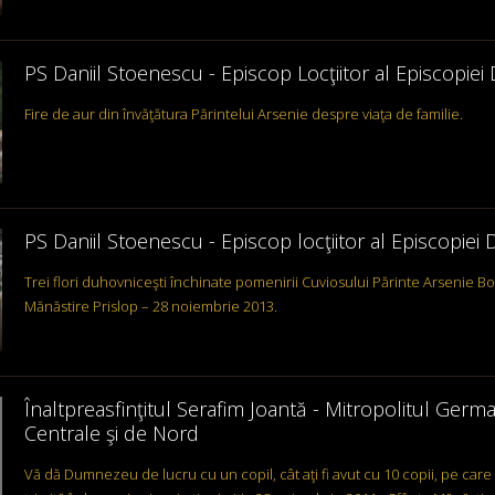
PS Daniil Stoenescu - Episcop Locţiitor al Episcopiei D
Fire de aur din învăţătura Părintelui Arsenie despre viaţa de familie.
PS Daniil Stoenescu - Episcop locţiitor al Episcopiei D
Trei flori duhovniceşti închinate pomenirii Cuviosului Părinte Arsenie Bo
Mănăstire Prislop – 28 noiembrie 2013.
Înaltpreasfinţitul Serafim Joantă - Mitropolitul Germa
Centrale şi de Nord
Vă dă Dumnezeu de lucru cu un copil, cât aţi fi avut cu 10 copii, pe car