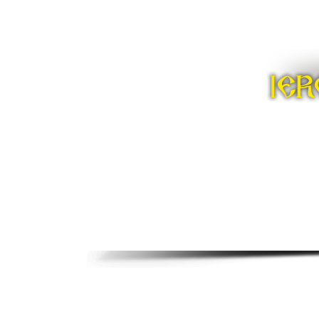
ACASĂ
PĂRINT
Cuvint