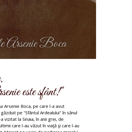
le Arsenie Boca
.
enie este sfânt!"
ui Arsenie Boca, pe care l-a avut
 găzduit pe "Sfântul Ardealului" în sânul
-a vizitat la Sinaia, în anii grei, de
ultimii care l-au văzut în viaţă şi care l-au
t. Marcat pe vecie de iradierea marelui