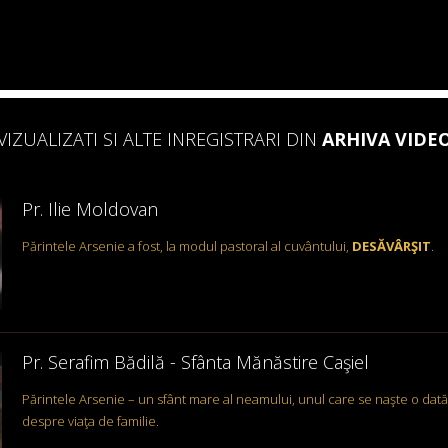
VIZUALIZATI SI ALTE INREGISTRARI DIN
ARHIVA VIDE
Pr. Ilie Moldovan
Părintele Arsenie a fost, la modul pastoral al cuvântului,
DESĂVÂRŞIT
.
Pr. Serafim Bădilă - Sfânta Mănăstire Caşiel
Părintele Arsenie – un sfânt mare al neamului, unul care se naşte o dată l
despre viaţa de familie.