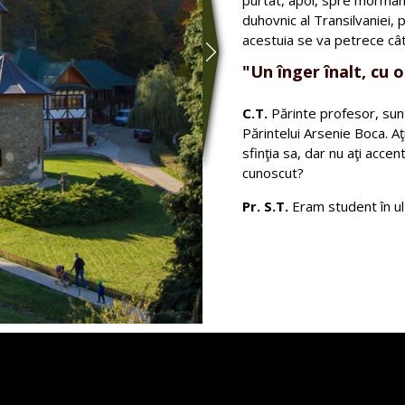
duhovnic al Transilvaniei, 
acestuia se va petrece câ
"Un înger înalt, cu o
C.T.
Părinte profesor, sunte
Părintelui Arsenie Boca. Aţ
sfinţia sa, dar nu aţi accen
cunoscut?
Pr. S.T.
Eram student în ulti