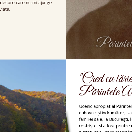
a despre care nu-mi ajunge
iata.
Părinte
"Cred cu tărie
Părintele Ars
Ucenic apropiat al Părintel
duhovnic şi îndrumător, l-a
familiei sale, la Bucureşti, l
restrişte, şi a fost printre 
purtat, apoi, spre mormân