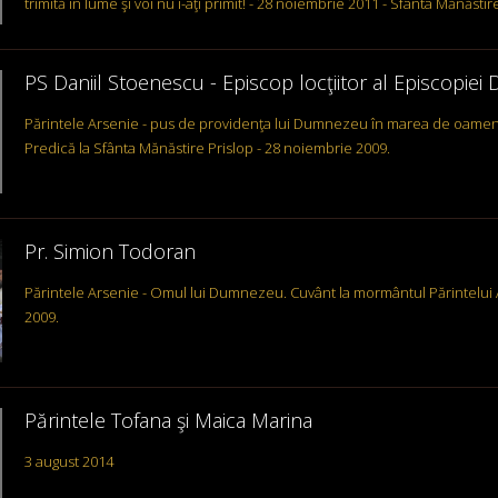
trimită în lume şi voi nu i-aţi primit! - 28 noiembrie 2011 - Sfânta Mănăstir
PS Daniil Stoenescu - Episcop locţiitor al Episcopiei D
Părintele Arsenie - pus de providenţa lui Dumnezeu în marea de oame
Predică la Sfânta Mănăstire Prislop - 28 noiembrie 2009.
Pr. Simion Todoran
Părintele Arsenie - Omul lui Dumnezeu. Cuvânt la mormântul Părintelui 
2009.
Părintele Tofana şi Maica Marina
3 august 2014